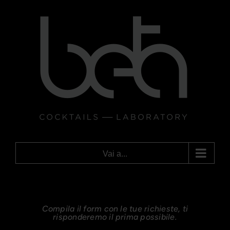
Salta
al
contenuto
Vai a...
Compila il form con le tue richieste, ti
risponderemo il prima possibile.