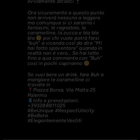
ovviamente alcolici
Ora sicuramente a questo punto
non arriverà nessuno a leggere
ma comunque si ci saranno i
fantasmi, le ragnatele, le
caramelline, la zucca e bla bla
bla
poi chi vuole potrà farsi
“buh” a vicenda così da dire “Mi
hai fatto spaventare” quando in
realtà non è vero… Se hai letto
fino a qua commenta con “Buh”
così in pochi capiranno
Se vuoi bere un drink, fare Buh e
mangiare le caramelline ci
trovate in
Piazza Borsa, Via Malta 25
Palermo
Info e prenotazioni:
+393288811025
#BeUnique
#RespectUnicity
#BeBeta
#ElegantementeVestiti