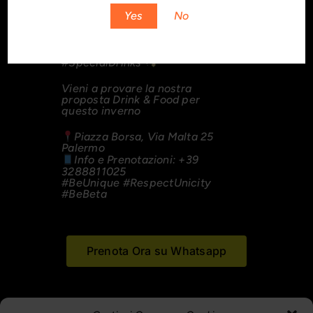
Yes
No
#SpecialDrinks
Vieni a provare la nostra
proposta Drink & Food per
questo inverno
Piazza Borsa, Via Malta 25
Palermo
Info e Prenotazioni: +39
3288811025
#BeUnique
#RespectUnicity
#BeBeta
Prenota Ora su Whatsapp