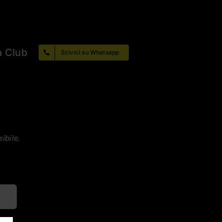
a Club
Scivici su Whatsapp
ibile.