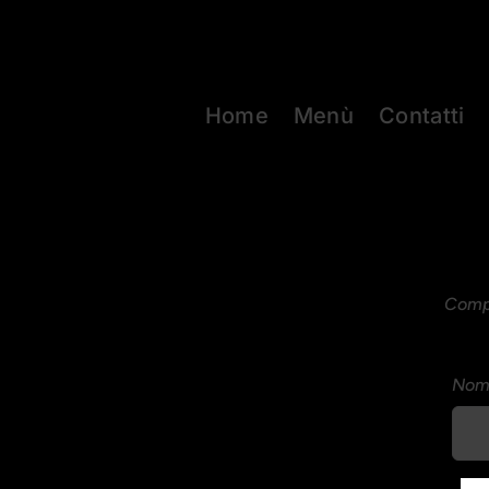
Salta
al
contenuto
Home
Menù
Contatti
Compi
Nom