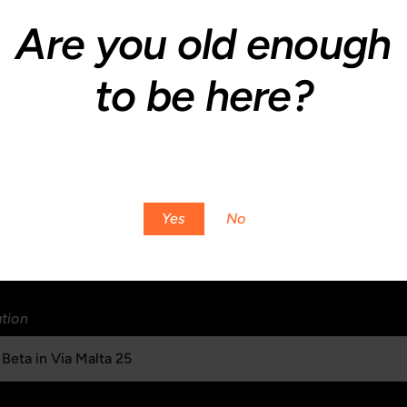
ail
*
Are you old enough
to be here?
fono
You must be at least 18 to enter this site
logia Evento
*
Yes
No
tion