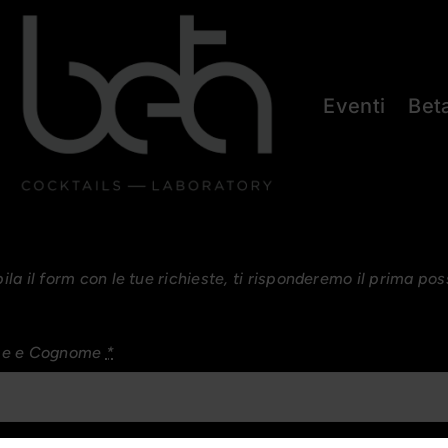
Eventi
Bet
la il form con le tue richieste, ti risponderemo il prima poss
e e Cognome
*