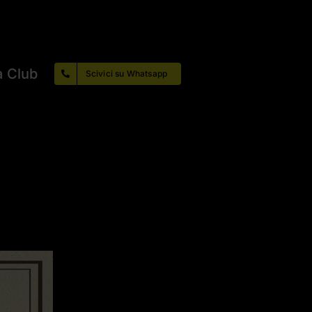
a Club
Scivici su Whatsapp
ta