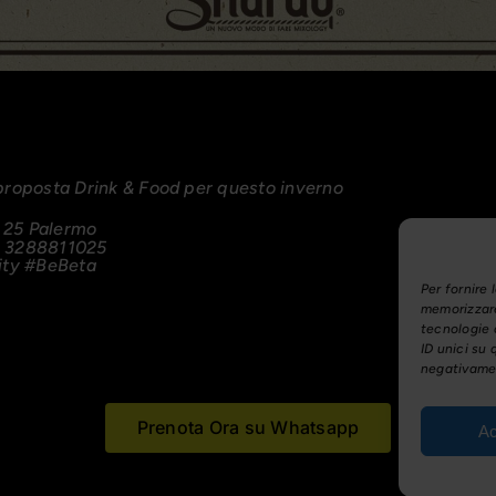
 proposta Drink & Food per questo inverno
a 25 Palermo
39 3288811025
ity
#BeBeta
Per fornire 
memorizzare
tecnologie 
ID unici su 
negativamen
Prenota Ora su Whatsapp
Ac