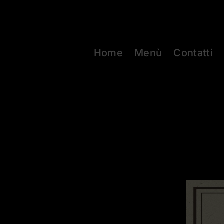
Salta
al
contenuto
Home
Menù
Contatti
17 Febbraio 2024