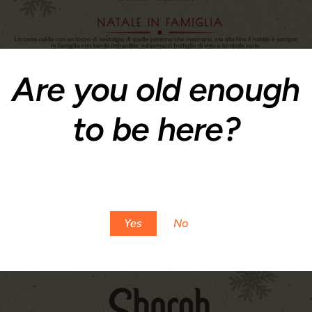
Are you old enough
to be here?
You must be at least 18 to enter this site
Yes
No